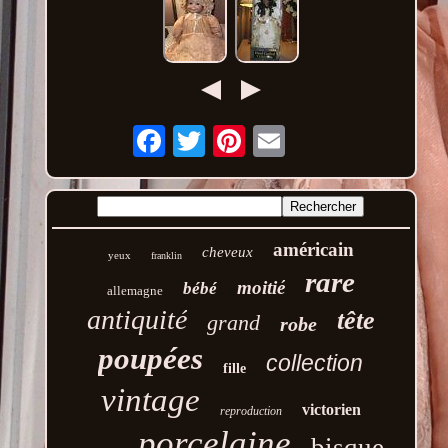
Email
américain
cheveux
yeux
franklin
rare
moitié
bébé
allemagne
antiquité
tête
grand
robe
poupées
collection
fille
vintage
victorien
reproduction
porcelaine
bisque