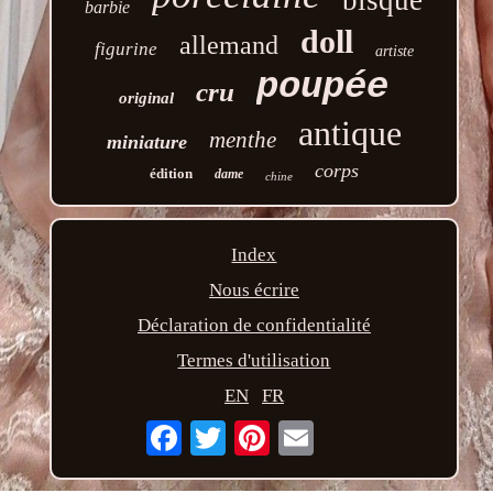
barbie
doll
allemand
figurine
artiste
poupée
cru
original
antique
menthe
miniature
corps
édition
dame
chine
Index
Nous écrire
Déclaration de confidentialité
Termes d'utilisation
EN
FR