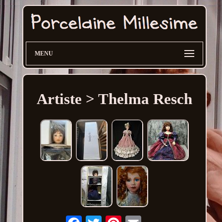
MENU
Artiste > Thelma Resch
Email