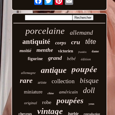
porcelaine
allemand
antiquité
tête
cru
corps
menthe
moitié
victorien
dame
franklin
grand
figurine
bébé
édition
poupée
antique
allemagne
rare
bisque
collection
artiste
doll
miniature
américain
chine
poupées
robe
original
yeux
vintage
barbie
cheveux
reproduction