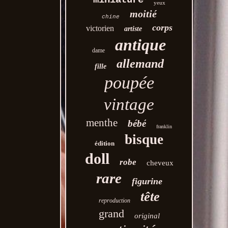
miniature
yeux
moitié
chine
corps
victorien
artiste
antique
dame
allemand
fille
poupée
vintage
menthe
bébé
franklin
bisque
édition
doll
robe
cheveux
rare
figurine
tête
reproduction
grand
original