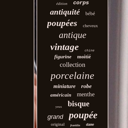
corps
édition
antiquité
bébé
poupées
cheveux
antique
vintage
chine
figurine
moitié
collection
porcelaine
robe
miniature
menthe
américain
bisque
yeux
poupée
grand
original
dame
franklin