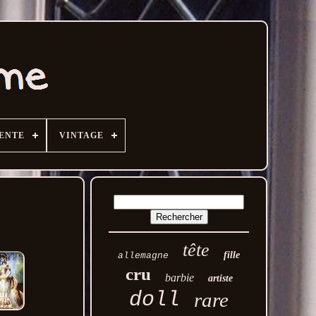
VENTE
VINTAGE
tête
fille
allemagne
cru
barbie
artiste
doll
rare