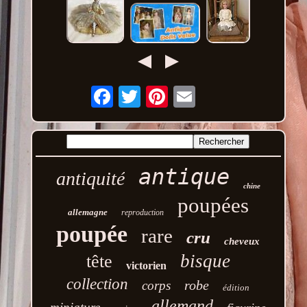
Email
antique
antiquité
chine
poupées
allemagne
reproduction
poupée
rare
cru
cheveux
bisque
tête
victorien
collection
robe
corps
édition
allemand