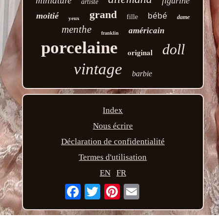
miniature
figurine
artiste
grand
moitié
bébé
fille
dame
yeux
menthe
américain
franklin
porcelaine
doll
original
vintage
barbie
Index
Nous écrire
Déclaration de confidentialité
Termes d'utilisation
EN
FR