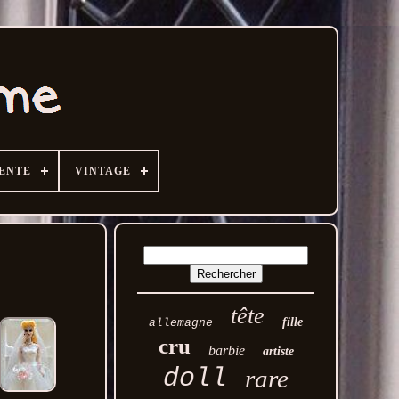
VENTE
VINTAGE
tête
fille
allemagne
cru
barbie
artiste
doll
rare