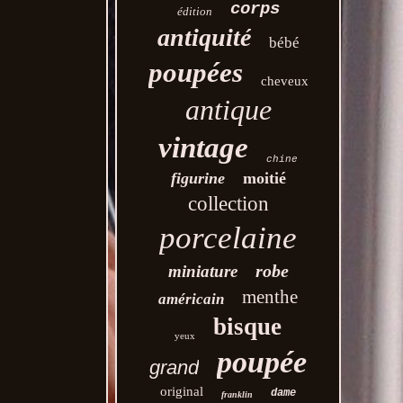
corps
édition
antiquité
bébé
poupées
cheveux
antique
vintage
chine
figurine
moitié
collection
porcelaine
robe
miniature
menthe
américain
bisque
yeux
poupée
grand
original
dame
franklin