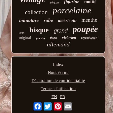
figurine
moitié
chine
porcelaine
collection
menthe
robe
miniature
américain
poupée
bisque
grand
yeux
victorien
original
reproduction
dame
franklin
allemand
Index
Nous écrire
Déclaration de confidentialité
Termes d'utilisation
EN
FR