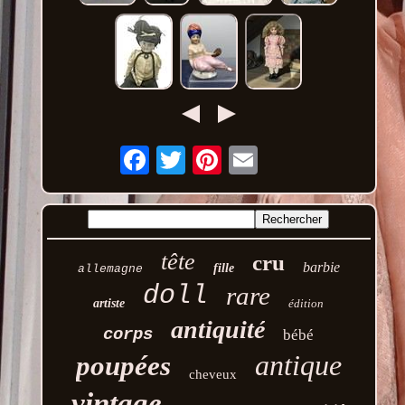
Email
tête
cru
barbie
fille
allemagne
doll
rare
artiste
édition
antiquité
corps
bébé
antique
poupées
cheveux
vintage