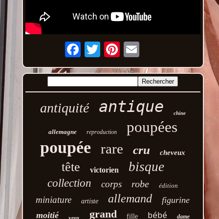
Email
antique
antiquité
chine
poupées
allemagne
reproduction
poupée
rare
cru
cheveux
bisque
tête
victorien
collection
robe
corps
édition
allemand
miniature
figurine
artiste
grand
moitié
bébé
fille
dame
yeux