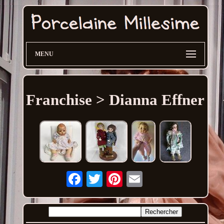
MENU
Franchise > Dianna Effner
Email