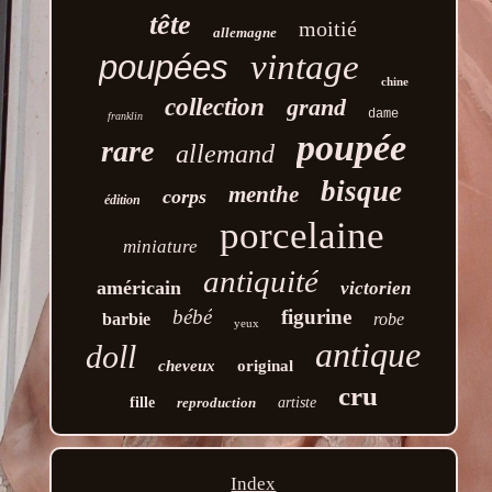
tête
moitié
allemagne
vintage
poupées
chine
collection
grand
dame
franklin
poupée
rare
allemand
bisque
menthe
corps
édition
porcelaine
miniature
antiquité
américain
victorien
bébé
figurine
barbie
robe
yeux
antique
doll
cheveux
original
cru
fille
reproduction
artiste
Index