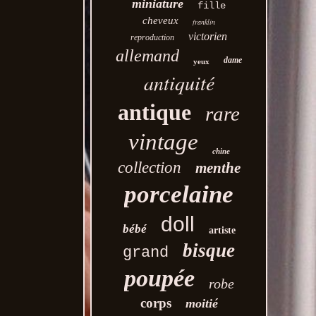
miniature
fille
cheveux
franklin
victorien
reproduction
allemand
dame
yeux
antiquité
antique
rare
vintage
chine
collection
menthe
porcelaine
doll
bébé
artiste
bisque
grand
poupée
robe
corps
moitié