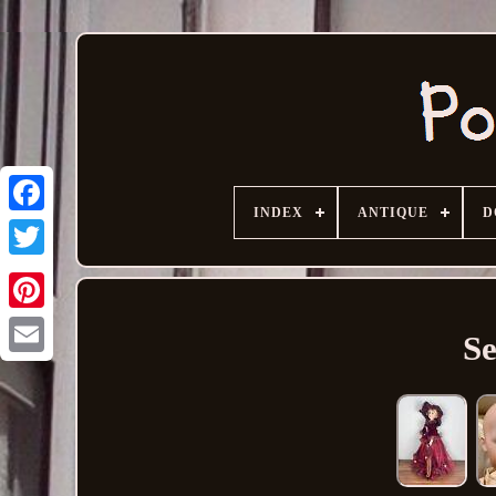
INDEX
ANTIQUE
D
Se
Email