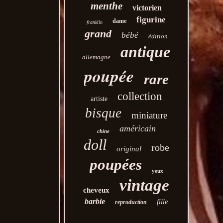
menthe
victorien
figurine
dame
franklin
grand
bébé
édition
antique
allemagne
poupée
rare
collection
artiste
bisque
miniature
américain
chine
doll
robe
original
poupées
yeux
vintage
cheveux
barbie
fille
reproduction