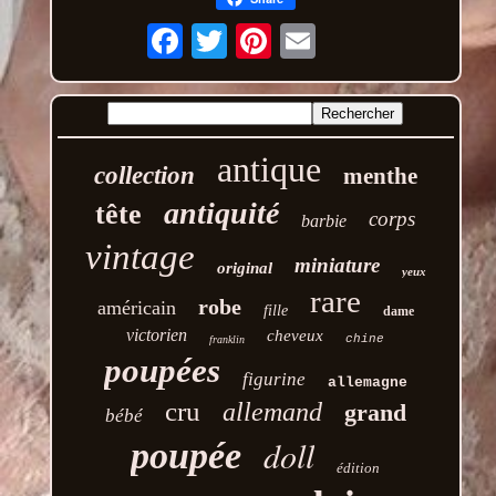
Email
antique
collection
menthe
antiquité
tête
corps
barbie
vintage
miniature
original
yeux
rare
robe
américain
fille
dame
victorien
cheveux
chine
franklin
poupées
figurine
allemagne
cru
allemand
grand
bébé
doll
poupée
édition