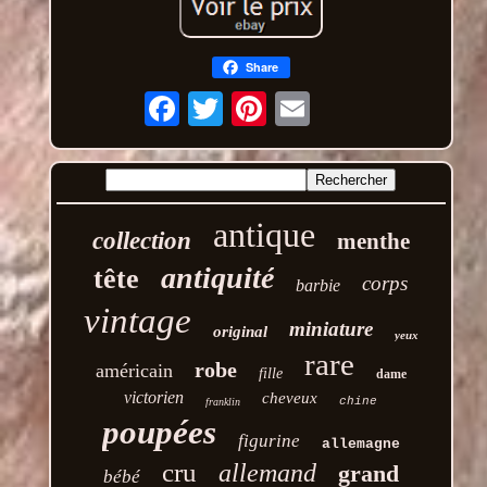
Share
Email
antique
collection
menthe
antiquité
tête
corps
barbie
vintage
miniature
original
yeux
rare
robe
américain
fille
dame
victorien
cheveux
chine
franklin
poupées
figurine
allemagne
cru
allemand
grand
bébé