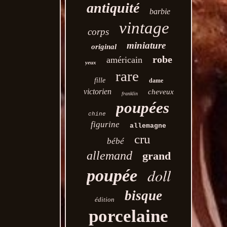
antiquité
barbie
vintage
corps
miniature
original
robe
américain
yeux
rare
fille
dame
victorien
cheveux
franklin
poupées
chine
figurine
allemagne
cru
bébé
allemand
grand
doll
poupée
bisque
édition
porcelaine