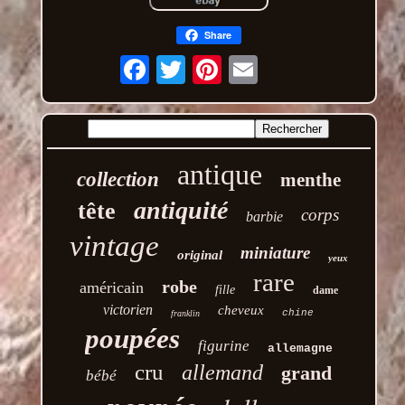
Share
Email
antique
collection
menthe
antiquité
tête
corps
barbie
vintage
miniature
original
yeux
rare
robe
américain
fille
dame
victorien
cheveux
chine
franklin
poupées
figurine
allemagne
cru
allemand
grand
bébé