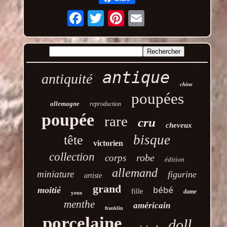
Email
antique
antiquité
chine
poupées
allemagne
reproduction
poupée
rare
cru
cheveux
bisque
tête
victorien
collection
robe
corps
édition
allemand
miniature
figurine
artiste
grand
moitié
bébé
fille
dame
yeux
menthe
américain
franklin
porcelaine
doll