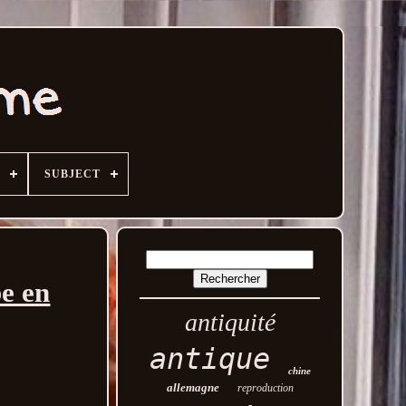
SUBJECT
be en
antiquité
antique
chine
allemagne
reproduction