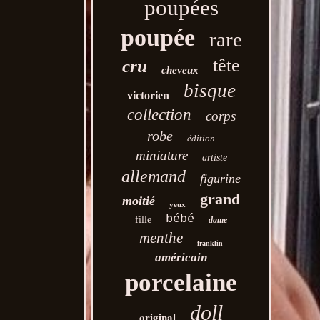
poupées
poupée
rare
tête
cru
cheveux
bisque
victorien
collection
corps
robe
édition
miniature
artiste
allemand
figurine
grand
moitié
yeux
bébé
fille
dame
menthe
franklin
américain
porcelaine
doll
original