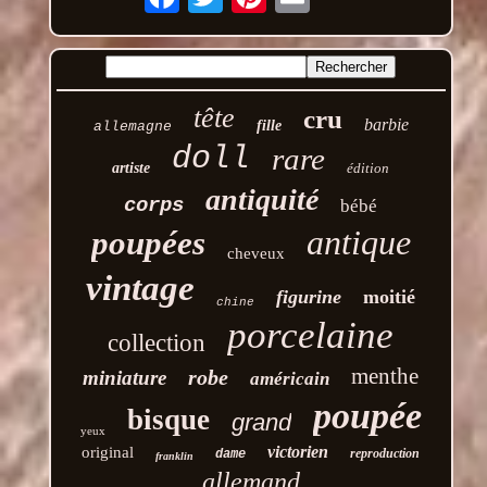
tête
cru
barbie
fille
allemagne
doll
rare
artiste
édition
antiquité
corps
bébé
antique
poupées
cheveux
vintage
figurine
moitié
chine
porcelaine
collection
menthe
robe
miniature
américain
poupée
bisque
grand
yeux
victorien
original
reproduction
dame
franklin
allemand